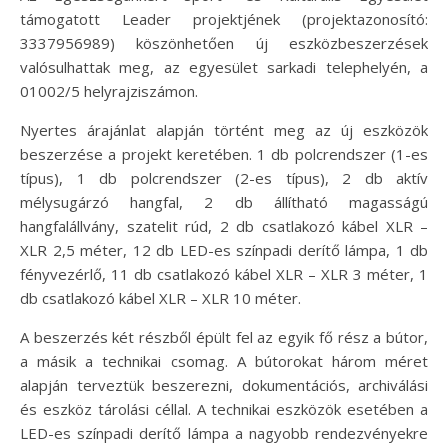
támogatott Leader projektjének (projektazonosító:
3337956989) köszönhetően új eszközbeszerzések
valósulhattak meg, az egyesület sarkadi telephelyén, a
01002/5 helyrajziszámon.
Nyertes árajánlat alapján történt meg az új eszközök
beszerzése a projekt keretében. 1 db polcrendszer (1-es
típus), 1 db polcrendszer (2-es típus), 2 db aktív
mélysugárzó hangfal, 2 db állítható magasságú
hangfalállvány, szatelit rúd, 2 db csatlakozó kábel XLR –
XLR 2,5 méter, 12 db LED-es színpadi derítő lámpa, 1 db
fényvezérlő, 11 db csatlakozó kábel XLR – XLR 3 méter, 1
db csatlakozó kábel XLR – XLR 10 méter.
A beszerzés két részből épült fel az egyik fő rész a bútor,
a másik a technikai csomag. A bútorokat három méret
alapján terveztük beszerezni, dokumentációs, archiválási
és eszköz tárolási céllal. A technikai eszközök esetében a
LED-es színpadi derítő lámpa a nagyobb rendezvényekre