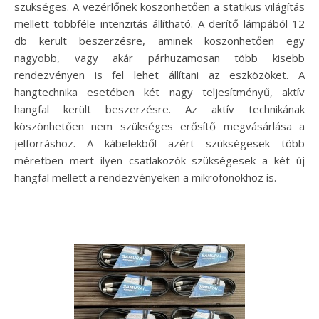
szükséges. A vezérlőnek köszönhetően a statikus világítás
mellett többféle intenzitás állítható. A derítő lámpából 12
db került beszerzésre, aminek köszönhetően egy
nagyobb, vagy akár párhuzamosan több kisebb
rendezvényen is fel lehet állítani az eszközöket. A
hangtechnika esetében két nagy teljesítményű, aktív
hangfal került beszerzésre. Az aktív technikának
köszönhetően nem szükséges erősítő megvásárlása a
jelforráshoz. A kábelekből azért szükségesek több
méretben mert ilyen csatlakozók szükségesek a két új
hangfal mellett a rendezvényeken a mikrofonokhoz is.