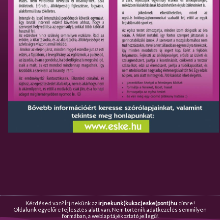
Kérdésed van? Írj nekünk az
irjnekunk(kukac)eske(pont)hu
címre!
Oldalunk egyelőre fejlesztés alatt van. Nem történik adatkezelés semmilyen
formában, a weblap tájékoztató jellegű!